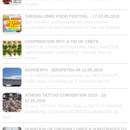
Tropos...
THESSALONIKI FOOD FESTIVAL - 17-19.05.2019
Ένα φεστιβάλ γαστρονομίας και γευσιγνωσίας
οργανώθηκε απ την Παρασκευή 17 έως την Κυριακή...
COOPERATION IRTC & TEI OF CRETE
VERTICAL LIVING HYDROPONIC WALL ΚΑΘΕΤΟΣ
ΥΔΡΟΠΟΝΙΚΟΣ "ΖΩΝΤΑΝΟΣ" ΤΟΙΧΟΣ Ένα νέο
project...
AGROEXPO - IERAPETRA 09-12.05.2019
Η IQ CROPS (εταιρεία πυλώνας του DKG GROUP),
έλαβε μέρος ως εκθέτης με 2 περίπτερα για 3η...
ATHENS TATTOO CONVENTION 2019 - 10-
12.05.2019
Είναι το ΤΑΤΤΟΟ TEXNH; Είναι το ΤΑΤΤΟΟ ΤΡΟΠΟΣ
ΕΚΦΡΑΣΗΣ; ΟΣΟΙ ΕΧΟΥΝ TATTOO ΑΝΗΚΟΥΝ ΣΕ
ΕΝΑ...
DONATION OF GRODAN CUBES & SUBSTRATES TO