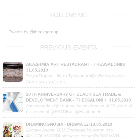
FOLLOW ME
Tweets by @thedkggroup
PREVIOUS EVENTS
ΑΚΑΔΗΜΙΑ ART RESTAURANT - THESSALONIKI
31.05.2019
Στην #Tropos_Life το Τρόφιμο παίζει ιδιαίτερο ρόλο.
Από την στιγμή που...
20TH ANNIVERSARY OF BLACK SEA TRADE &
DEVELOPMENT BANK - THESSALONIKI 31.05.2019
Atmospheric night during the celebration of 20 years of
existence of @BSTDB at @Hyatt hotel...
DRAMINOGNOSIA - DRAMA 12-19.05.2019
Δραμινογνωσια 2019Επισκεψη/ξεναγηση στο
@NICOLAZARIDI pic.twitter.com/mRaSMZbyYN —