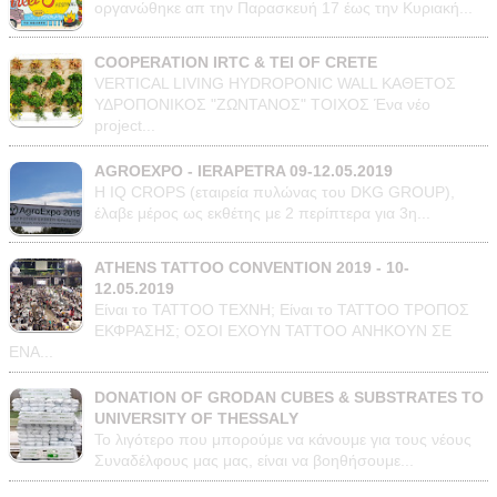
οργανώθηκε απ την Παρασκευή 17 έως την Κυριακή...
COOPERATION IRTC & TEI OF CRETE
VERTICAL LIVING HYDROPONIC WALL ΚΑΘΕΤΟΣ
ΥΔΡΟΠΟΝΙΚΟΣ "ΖΩΝΤΑΝΟΣ" ΤΟΙΧΟΣ Ένα νέο
project...
AGROEXPO - IERAPETRA 09-12.05.2019
Η IQ CROPS (εταιρεία πυλώνας του DKG GROUP),
έλαβε μέρος ως εκθέτης με 2 περίπτερα για 3η...
ATHENS TATTOO CONVENTION 2019 - 10-
12.05.2019
Είναι το ΤΑΤΤΟΟ TEXNH; Είναι το ΤΑΤΤΟΟ ΤΡΟΠΟΣ
ΕΚΦΡΑΣΗΣ; ΟΣΟΙ ΕΧΟΥΝ TATTOO ΑΝΗΚΟΥΝ ΣΕ
ΕΝΑ...
DONATION OF GRODAN CUBES & SUBSTRATES TO
UNIVERSITY OF THESSALY
Το λιγότερο που μπορούμε να κάνουμε για τους νέους
Συναδέλφους μας μας, είναι να βοηθήσουμε...