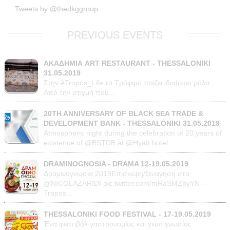
Tweets by @thedkggroup
PREVIOUS EVENTS
ΑΚΑΔΗΜΙΑ ART RESTAURANT - THESSALONIKI
31.05.2019
Στην #Tropos_Life το Τρόφιμο παίζει ιδιαίτερο ρόλο.
Από την στιγμή που...
20TH ANNIVERSARY OF BLACK SEA TRADE &
DEVELOPMENT BANK - THESSALONIKI 31.05.2019
Atmospheric night during the celebration of 20 years of
existence of @BSTDB at @Hyatt hotel...
DRAMINOGNOSIA - DRAMA 12-19.05.2019
Δραμινογνωσια 2019Επισκεψη/ξεναγηση στο
@NICOLAZARIDI pic.twitter.com/mRaSMZbyYN —
Tropos...
THESSALONIKI FOOD FESTIVAL - 17-19.05.2019
Ένα φεστιβάλ γαστρονομίας και γευσιγνωσίας