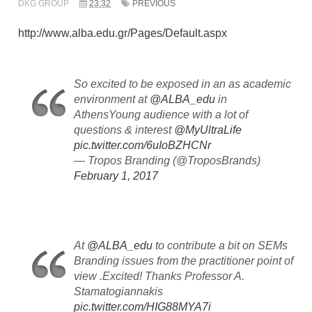
DKG GROUP
23:32
PREVIOUS
http://www.alba.edu.gr/Pages/Default.aspx
So excited to be exposed in an as academic
environment at
@ALBA_edu
in
AthensYoung audience with a lot of
questions & interest
@MyUltraLife
pic.twitter.com/6uIoBZHCNr
— Tropos Branding (@TroposBrands)
February 1, 2017
At
@ALBA_edu
to contribute a bit on SEMs
Branding issues from the practitioner point of
view .Excited! Thanks Professor A.
Stamatogiannakis
pic.twitter.com/HIG88MYA7i