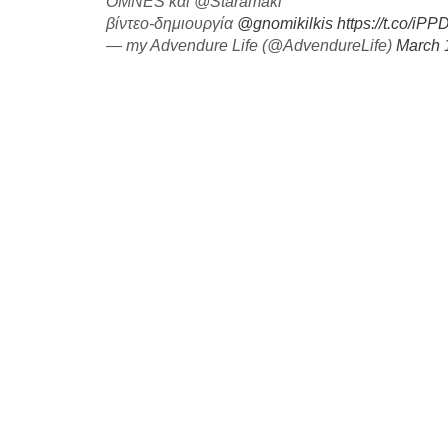
OMNES και @Staramaki
βίντεο-δημιουργία
@gnomikilkis
https://t.co/iP
— my Advendure Life (@AdvendureLife)
March 