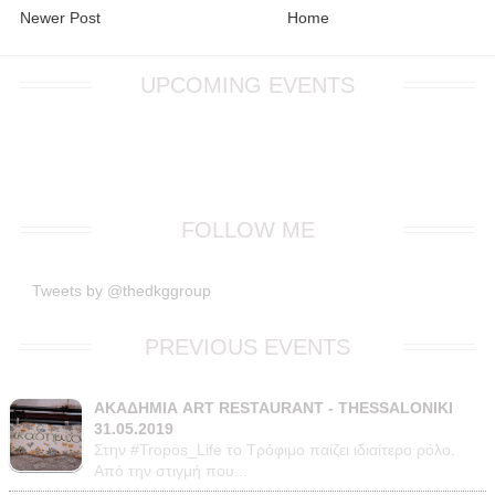
Newer Post
Home
UPCOMING EVENTS
FOLLOW ME
Tweets by @thedkggroup
PREVIOUS EVENTS
ΑΚΑΔΗΜΙΑ ART RESTAURANT - THESSALONIKI
31.05.2019
Στην #Tropos_Life το Τρόφιμο παίζει ιδιαίτερο ρόλο.
Από την στιγμή που...