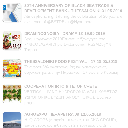
20TH ANNIVERSARY OF BLACK SEA TRADE &
DEVELOPMENT BANK - THESSALONIKI 31.05.2019
Atmospheric night during the celebration of 20 years of
existence of @BSTDB at @Hyatt hotel...
DRAMINOGNOSIA - DRAMA 12-19.05.2019
Δραμινογνωσια 2019Επισκεψη/ξεναγηση στο
@NICOLAZARIDI pic.twitter.com/mRaSMZbyYN —
Tropos...
THESSALONIKI FOOD FESTIVAL - 17-19.05.2019
Ένα φεστιβάλ γαστρονομίας και γευσιγνωσίας
οργανώθηκε απ την Παρασκευή 17 έως την Κυριακή...
COOPERATION IRTC & TEI OF CRETE
VERTICAL LIVING HYDROPONIC WALL ΚΑΘΕΤΟΣ
ΥΔΡΟΠΟΝΙΚΟΣ "ΖΩΝΤΑΝΟΣ" ΤΟΙΧΟΣ Ένα νέο
project...
AGROEXPO - IERAPETRA 09-12.05.2019
Η IQ CROPS (εταιρεία πυλώνας του DKG GROUP),
έλαβε μέρος ως εκθέτης με 2 περίπτερα για 3η...