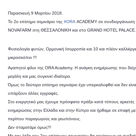
Παρασκευή 9 Μαρτίου 2018.
Το 2ο επίσημο σεμινάριο της
#
ORA
ACADEMY σε συνδιοργάνωση 
NOVAFARM στη ΘΕΣΣΑΛΟΝΙΚΗ και στο GRAND HOTEL PALACE.
Φυσιολογία φυτών, Ορμονική Ισορροπία και 10 και πλέον καλλιέργε
μικροσκόπιο !!!
Αγαπητοί φίλοι της ORA Academy. Η ανάγκη ενημέρωσης που δείχνε
μεγάλη και μας συγκινεί ιδιαίτερα.
Όμως το δεύτερο επίσημο σεμινάριο έχει υπερκαλυφθεί και δεν είνα
υπάρξουν άλλες εγγραφές.
Στο ενεργητικό μας έχουμε πρόσφατα πράξει κατά τόπους αρκετές 
ενημερώσεις στην Ελλάδα και στην Κύπρο και ήρθαμε σε επαφή με
περίπου παραγωγούς και γεωπόνους.
Δεν σταματάμε όμως!!!
Με την λήξη του 2ου επίσημου σεμιναρίου θα αρχίσουμε να σχεδιά