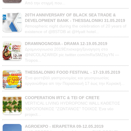
Από την στιγμή που...
20TH ANNIVERSARY OF BLACK SEA TRADE &
DEVELOPMENT BANK - THESSALONIKI 31.05.2019
Atmospheric night during the celebration of 20 years of
existence of @BSTDB at @Hyatt hotel...
DRAMINOGNOSIA - DRAMA 12-19.05.2019
Δραμινογνωσια 2019Επισκεψη/ξεναγηση στο
@NICOLAZARIDI pic.twitter.com/mRaSMZbyYN —
Tropos...
THESSALONIKI FOOD FESTIVAL - 17-19.05.2019
Ένα φεστιβάλ γαστρονομίας και γευσιγνωσίας
οργανώθηκε απ την Παρασκευή 17 έως την Κυριακή...
COOPERATION IRTC & TEI OF CRETE
VERTICAL LIVING HYDROPONIC WALL ΚΑΘΕΤΟΣ
ΥΔΡΟΠΟΝΙΚΟΣ "ΖΩΝΤΑΝΟΣ" ΤΟΙΧΟΣ Ένα νέο
project...
AGROEXPO - IERAPETRA 09-12.05.2019