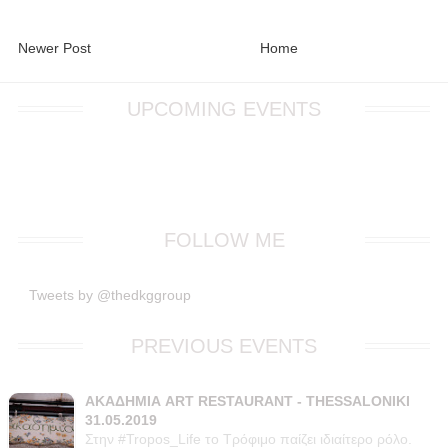
Newer Post
Home
UPCOMING EVENTS
FOLLOW ME
Tweets by @thedkggroup
PREVIOUS EVENTS
ΑΚΑΔΗΜΙΑ ART RESTAURANT - THESSALONIKI
31.05.2019
Στην #Tropos_Life το Τρόφιμο παίζει ιδιαίτερο ρόλο.