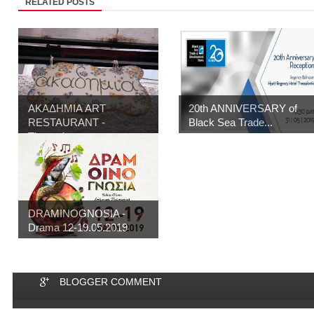
RELATED POSTS
ΑΚΑΔΗΜΙΑ ART
20th ANNIVERSARY of
RESTAURANT -
Black Sea Trade...
Thessalon...
DRAMINOGNOSIA -
Drama 12-19.05.2019
BLOGGER COMMENT