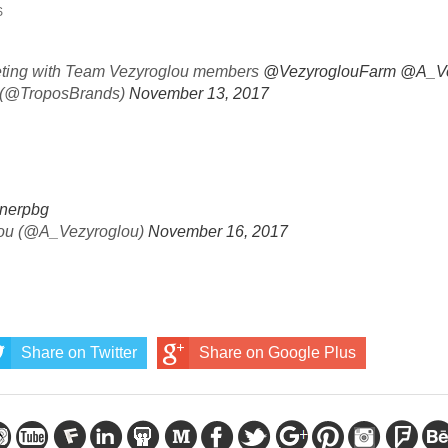
S
eting with Team Vezyroglou members
@VezyroglouFarm
@A_Ve
 (@TroposBrands)
November 13, 2017
Lnerpbg
lou (@A_Vezyroglou)
November 16, 2017
Share on Twitter
Share on Google Plus