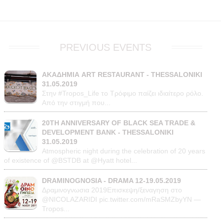
PREVIOUS EVENTS
ΑΚΑΔΗΜΙΑ ART RESTAURANT - THESSALONIKI
31.05.2019
Στην #Tropos_Life το Τρόφιμο παίζει ιδιαίτερο ρόλο.
Από την στιγμή που...
20TH ANNIVERSARY OF BLACK SEA TRADE &
DEVELOPMENT BANK - THESSALONIKI
31.05.2019
Atmospheric night during the celebration of 20 years
of existence of @BSTDB at @Hyatt hotel...
DRAMINOGNOSIA - DRAMA 12-19.05.2019
Δραμινογνωσια 2019Επισκεψη/ξεναγηση στο
@NICOLAZARIDI pic.twitter.com/mRaSMZbyYN —
Tropos...