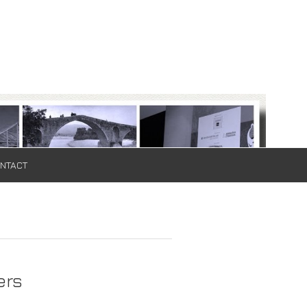
NTACT
ers