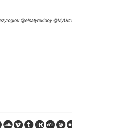
zyroglou
@elsatyrekidoy
@MyUltraLife
pic.twitter.com/oKKW