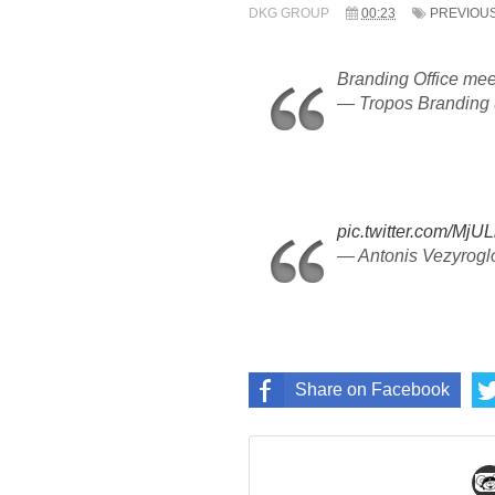
DKG GROUP
00:23
PREVIOU
Branding Office me
— Tropos Branding
pic.twitter.com/MjU
— Antonis Vezyrog
Share on Facebook