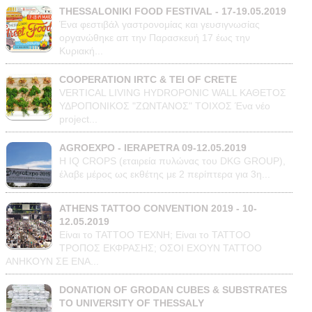
THESSALONIKI FOOD FESTIVAL - 17-19.05.2019
Ένα φεστιβάλ γαστρονομίας και γευσιγνωσίας
οργανώθηκε απ την Παρασκευή 17 έως την
Κυριακή...
COOPERATION IRTC & TEI OF CRETE
VERTICAL LIVING HYDROPONIC WALL ΚΑΘΕΤΟΣ
ΥΔΡΟΠΟΝΙΚΟΣ "ΖΩΝΤΑΝΟΣ" ΤΟΙΧΟΣ Ένα νέο
project...
AGROEXPO - IERAPETRA 09-12.05.2019
Η IQ CROPS (εταιρεία πυλώνας του DKG GROUP),
έλαβε μέρος ως εκθέτης με 2 περίπτερα για 3η...
ATHENS TATTOO CONVENTION 2019 - 10-
12.05.2019
Είναι το ΤΑΤΤΟΟ TEXNH; Είναι το ΤΑΤΤΟΟ
ΤΡΟΠΟΣ ΕΚΦΡΑΣΗΣ; ΟΣΟΙ ΕΧΟΥΝ TATTOO
ΑΝΗΚΟΥΝ ΣΕ ΕΝΑ...
DONATION OF GRODAN CUBES & SUBSTRATES
TO UNIVERSITY OF THESSALY