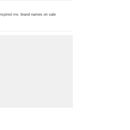
 inspired me.
brand names on sale
O