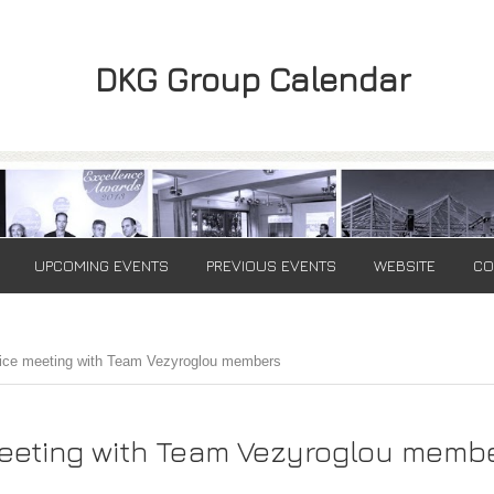
DKG Group Calendar
UPCOMING EVENTS
PREVIOUS EVENTS
WEBSITE
CO
fice meeting with Team Vezyroglou members
meeting with Team Vezyroglou memb