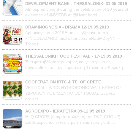
DEVELOPMENT BANK - THESSALONIKI 31.05.2019
Atmospheric night during the celebration of 20 years of
existence of @BSTDB at @Hyatt hotel...
DRAMINOGNOSIA - DRAMA 12-19.05.2019
Δραμινογνωσια 2019Επισκεψη/ξεναγηση στο
@NICOLAZARIDI pic.twitter.com/mRaSMZbyYN —
Tropos...
THESSALONIKI FOOD FESTIVAL - 17-19.05.2019
Ένα φεστιβάλ γαστρονομίας και γευσιγνωσίας
οργανώθηκε απ την Παρασκευή 17 έως την Κυριακή...
COOPERATION IRTC & TEI OF CRETE
VERTICAL LIVING HYDROPONIC WALL ΚΑΘΕΤΟΣ
ΥΔΡΟΠΟΝΙΚΟΣ "ΖΩΝΤΑΝΟΣ" ΤΟΙΧΟΣ Ένα νέο
project...
AGROEXPO - IERAPETRA 09-12.05.2019
Η IQ CROPS (εταιρεία πυλώνας του DKG GROUP),
έλαβε μέρος ως εκθέτης με 2 περίπτερα για 3η...