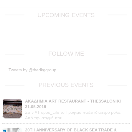
UPCOMING EVENTS
FOLLOW ME
Tweets by @thedkggroup
PREVIOUS EVENTS
ΑΚΑΔΗΜΙΑ ART RESTAURANT - THESSALONIKI
31.05.2019
Στην #Tropos_Life το Τρόφιμο παίζει ιδιαίτερο ρόλο.
Από την στιγμή που...
20TH ANNIVERSARY OF BLACK SEA TRADE &