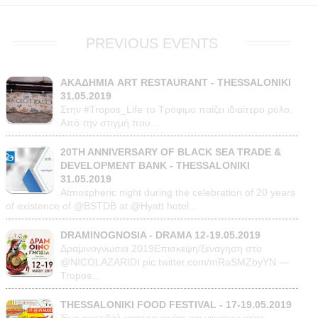
PREVIOUS EVENTS
ΑΚΑΔΗΜΙΑ ART RESTAURANT - THESSALONIKI
31.05.2019
Στην #Tropos_Life το Τρόφιμο παίζει ιδιαίτερο ρόλο.
Από την στιγμή που...
20TH ANNIVERSARY OF BLACK SEA TRADE &
DEVELOPMENT BANK - THESSALONIKI
31.05.2019
Atmospheric night during the celebration of 20 years
of existence of @BSTDB at @Hyatt hotel...
DRAMINOGNOSIA - DRAMA 12-19.05.2019
Δραμινογνωσια 2019Επισκεψη/ξεναγηση στο
@NICOLAZARIDI pic.twitter.com/mRaSMZbyYN —
Tropos...
THESSALONIKI FOOD FESTIVAL - 17-19.05.2019