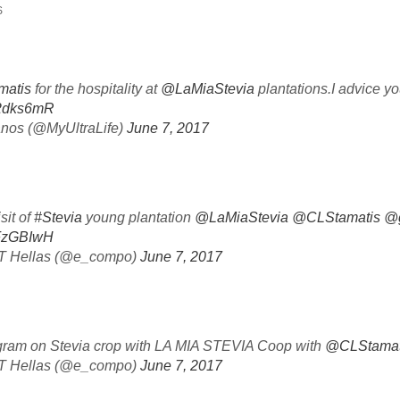
S
atis
for the hospitality at
@LaMiaStevia
plantations.I advice yo
c2dks6mR
anos (@MyUltraLife)
June 7, 2017
sit of
#Stevia
young plantation
@LaMiaStevia
@CLStamatis
@g
mFzGBIwH
Hellas (@e_compo)
June 7, 2017
ogram on Stevia crop with LA MIA STEVIA Coop with
@CLStamat
Hellas (@e_compo)
June 7, 2017