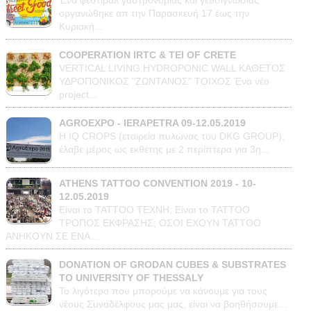
Ένα φεστιβάλ γαστρονομίας και γευσιγνωσίας
οργανώθηκε απ την Παρασκευή 17 έως την
Κυριακή...
COOPERATION IRTC & TEI OF CRETE
VERTICAL LIVING HYDROPONIC WALL ΚΑΘΕΤΟΣ
ΥΔΡΟΠΟΝΙΚΟΣ "ΖΩΝΤΑΝΟΣ" ΤΟΙΧΟΣ Ένα νέο
project...
AGROEXPO - IERAPETRA 09-12.05.2019
Η IQ CROPS (εταιρεία πυλώνας του DKG GROUP),
έλαβε μέρος ως εκθέτης με 2 περίπτερα για 3η...
ATHENS TATTOO CONVENTION 2019 - 10-
12.05.2019
Είναι το ΤΑΤΤΟΟ TEXNH; Είναι το ΤΑΤΤΟΟ
ΤΡΟΠΟΣ ΕΚΦΡΑΣΗΣ; ΟΣΟΙ ΕΧΟΥΝ TATTOO
ΑΝΗΚΟΥΝ ΣΕ ΕΝΑ...
DONATION OF GRODAN CUBES & SUBSTRATES
TO UNIVERSITY OF THESSALY
Το λιγότερο που μπορούμε να κάνουμε για τους
νέους Συναδέλφους μας μας, είναι να βοηθήσουμε...