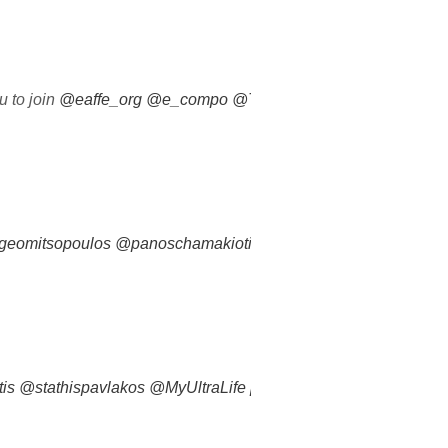
u to join
@eaffe_org
@e_compo
@TroposBrands
eomitsopoulos
@panoschamakioti
@bcnplana
is
@stathispavlakos
@MyUltraLife
pic.twitter.com/sXtMt1XmjE