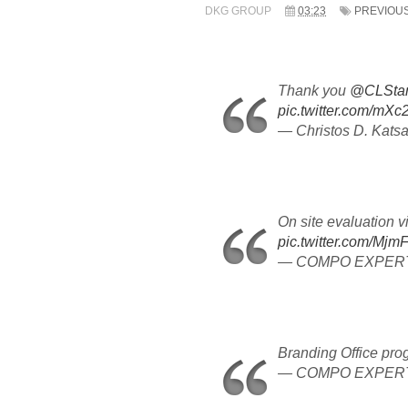
DKG GROUP
03:23
PREVIOU
Thank you
@CLStam
pic.twitter.com/mX
— Christos D. Kats
On site evaluation vi
pic.twitter.com/Mj
— COMPO EXPERT 
Branding Office pr
— COMPO EXPERT 