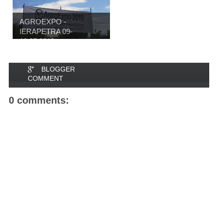
AGROEXPO -
IERAPETRA 09-
12.05.2019
BLOGGER
COMMENT
0 comments: