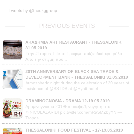
Tweets by @thedkggroup
PREVIOUS EVENTS
ΑΚΑΔΗΜΙΑ ART RESTAURANT - THESSALONIKI
31.05.2019
Στην #Tropos_Life το Τρόφιμο παίζει ιδιαίτερο ρόλο.
Από την στιγμή που...
20TH ANNIVERSARY OF BLACK SEA TRADE &
DEVELOPMENT BANK - THESSALONIKI 31.05.2019
Atmospheric night during the celebration of 20 years of
existence of @BSTDB at @Hyatt hotel...
DRAMINOGNOSIA - DRAMA 12-19.05.2019
Δραμινογνωσια 2019Επισκεψη/ξεναγηση στο
@NICOLAZARIDI pic.twitter.com/mRaSMZbyYN —
Tropos...
THESSALONIKI FOOD FESTIVAL - 17-19.05.2019