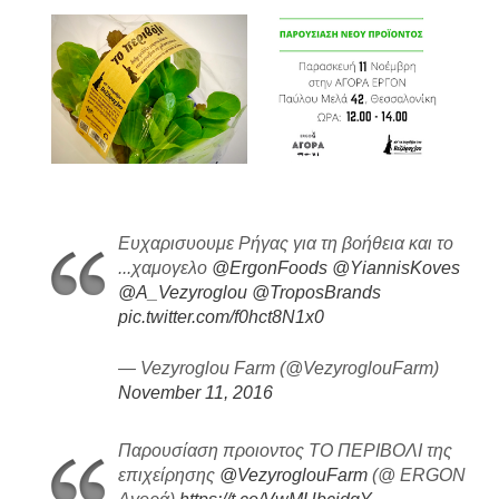
Ευχαρισυουμε Ρήγας για τη βοήθεια και το
...χαμογελο
@ErgonFoods
@YiannisKoves
@A_Vezyroglou
@TroposBrands
pic.twitter.com/f0hct8N1x0
— Vezyroglou Farm (@VezyroglouFarm)
November 11, 2016
Παρουσίαση προιοντος ΤΟ ΠΕΡΙΒΟΛΙ της
επιχείρησης
@VezyroglouFarm
(@ ERGON