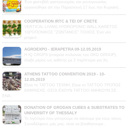
Ένα φεστιβάλ γαστρονομίας και γευσιγνωσίας
οργανώθηκε απ την Παρασκευή 17 έως την Κυριακή...
COOPERATION IRTC & TEI OF CRETE
VERTICAL LIVING HYDROPONIC WALL ΚΑΘΕΤΟΣ
ΥΔΡΟΠΟΝΙΚΟΣ "ΖΩΝΤΑΝΟΣ" ΤΟΙΧΟΣ Ένα νέο
project...
AGROEXPO - IERAPETRA 09-12.05.2019
Η IQ CROPS (εταιρεία πυλώνας του DKG GROUP),
έλαβε μέρος ως εκθέτης με 2 περίπτερα για 3η...
ATHENS TATTOO CONVENTION 2019 - 10-
12.05.2019
Είναι το ΤΑΤΤΟΟ TEXNH; Είναι το ΤΑΤΤΟΟ ΤΡΟΠΟΣ
ΕΚΦΡΑΣΗΣ; ΟΣΟΙ ΕΧΟΥΝ TATTOO ΑΝΗΚΟΥΝ ΣΕ
ΕΝΑ...
DONATION OF GRODAN CUBES & SUBSTRATES TO
UNIVERSITY OF THESSALY
Το λιγότερο που μπορούμε να κάνουμε για τους νέους
Συναδέλφους μας μας, είναι να βοηθήσουμε...