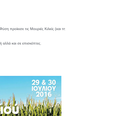
Φύση προίκισε τις Μουριές Κιλκίς (και την ευρύτερη περιοχή) με ένα υ
 αλλά και σε επισκέπτες.