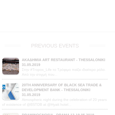
O
PREVIOUS EVENTS
ΑΚΑΔΗΜΙΑ ART RESTAURANT - THESSALONIKI
31.05.2019
Στην #Tropos_Life το Τρόφιμο παίζει ιδιαίτερο ρόλο.
Από την στιγμή που...
20TH ANNIVERSARY OF BLACK SEA TRADE &
DEVELOPMENT BANK - THESSALONIKI
31.05.2019
Atmospheric night during the celebration of 20 years
of existence of @BSTDB at @Hyatt hotel...