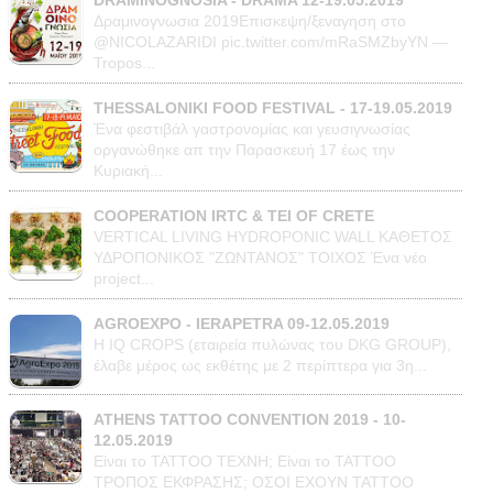
DRAMINOGNOSIA - DRAMA 12-19.05.2019
Δραμινογνωσια 2019Επισκεψη/ξεναγηση στο
@NICOLAZARIDI pic.twitter.com/mRaSMZbyYN —
Tropos...
THESSALONIKI FOOD FESTIVAL - 17-19.05.2019
Ένα φεστιβάλ γαστρονομίας και γευσιγνωσίας
οργανώθηκε απ την Παρασκευή 17 έως την
Κυριακή...
COOPERATION IRTC & TEI OF CRETE
VERTICAL LIVING HYDROPONIC WALL ΚΑΘΕΤΟΣ
ΥΔΡΟΠΟΝΙΚΟΣ "ΖΩΝΤΑΝΟΣ" ΤΟΙΧΟΣ Ένα νέο
project...
AGROEXPO - IERAPETRA 09-12.05.2019
Η IQ CROPS (εταιρεία πυλώνας του DKG GROUP),
έλαβε μέρος ως εκθέτης με 2 περίπτερα για 3η...
ATHENS TATTOO CONVENTION 2019 - 10-
12.05.2019
Είναι το ΤΑΤΤΟΟ TEXNH; Είναι το ΤΑΤΤΟΟ
ΤΡΟΠΟΣ ΕΚΦΡΑΣΗΣ; ΟΣΟΙ ΕΧΟΥΝ TATTOO