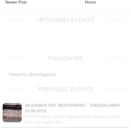
Newer Post
Home
UPCOMING EVENTS
FOLLOW ME
Tweets by @thedkggroup
PREVIOUS EVENTS
ΑΚΑΔΗΜΙΑ ART RESTAURANT - THESSALONIKI
31.05.2019
Στην #Tropos_Life το Τρόφιμο παίζει ιδιαίτερο ρόλο.
Από την στιγμή που...