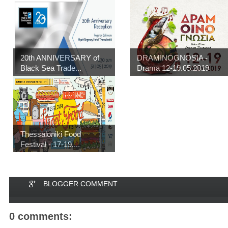
20th ANNIVERSARY of
DRAMINOGNOSIA -
Black Sea Trade...
Drama 12-19.05.2019
Thessaloniki Food
Festival - 17-19....
BLOGGER COMMENT
0 comments: