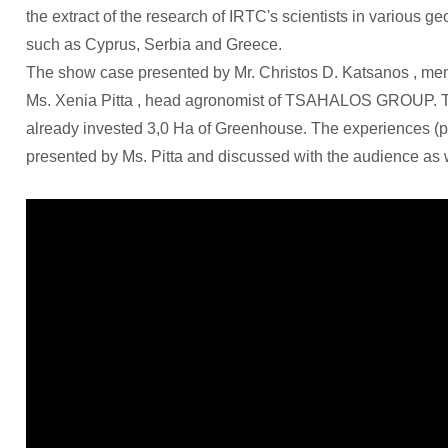
the extract of the research of IRTC's scientists in various g
such as Cyprus, Serbia and Greece.
The show case presented by Mr. Christos D. Katsanos , m
Ms. Xenia Pitta , head agronomist of TSAHALOS GROUP.
already invested 3,0 Ha of Greenhouse. The experiences (
presented by Ms. Pitta and discussed with the audience as 