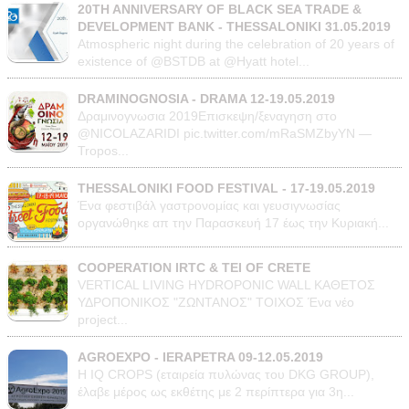
20TH ANNIVERSARY OF BLACK SEA TRADE &
DEVELOPMENT BANK - THESSALONIKI 31.05.2019
Atmospheric night during the celebration of 20 years of
existence of @BSTDB at @Hyatt hotel...
DRAMINOGNOSIA - DRAMA 12-19.05.2019
Δραμινογνωσια 2019Επισκεψη/ξεναγηση στο
@NICOLAZARIDI pic.twitter.com/mRaSMZbyYN —
Tropos...
THESSALONIKI FOOD FESTIVAL - 17-19.05.2019
Ένα φεστιβάλ γαστρονομίας και γευσιγνωσίας
οργανώθηκε απ την Παρασκευή 17 έως την Κυριακή...
COOPERATION IRTC & TEI OF CRETE
VERTICAL LIVING HYDROPONIC WALL ΚΑΘΕΤΟΣ
ΥΔΡΟΠΟΝΙΚΟΣ "ΖΩΝΤΑΝΟΣ" ΤΟΙΧΟΣ Ένα νέο
project...
AGROEXPO - IERAPETRA 09-12.05.2019
Η IQ CROPS (εταιρεία πυλώνας του DKG GROUP),
έλαβε μέρος ως εκθέτης με 2 περίπτερα για 3η...